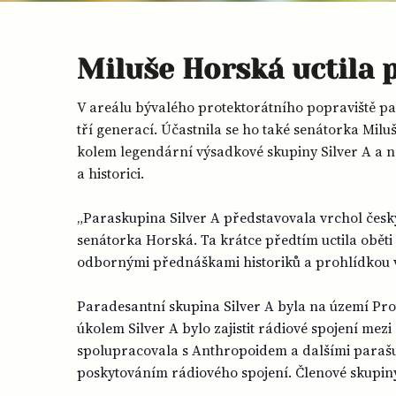
Miluše Horská uctila 
V areálu bývalého protektorátního popraviště pa
tří generací. Účastnila se ho také senátorka Milu
kolem legendární výsadkové skupiny Silver A a nás
a historici.
„Paraskupina Silver A představovala vrchol český
senátorka Horská. Ta krátce předtím uctila oběti
odbornými přednáškami historiků a prohlídkou 
Paradesantní skupina Silver A byla na území Pro
úkolem Silver A bylo zajistit rádiové spojení m
spolupracovala s Anthropoidem a dalšími parašut
poskytováním rádiového spojení. Členové skupin