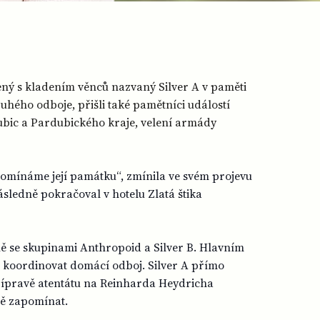
ený s kladením věnců nazvaný Silver A v paměti
uhého odboje, přišli také pamětníci událostí
rdubic a Pardubického kraje, velení armády
ipomínáme její památku“, zmínila ve svém projevu
ásledně pokračoval v hotelu Zlatá štika
ě se skupinami Anthropoid a Silver B. Hlavním
a koordinovat domácí odboj. Silver A přímo
přípravě atentátu na Reinharda Heydricha
a ně zapomínat.