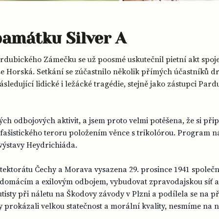
památku Silver A
rdubického Zámečku se už poosmé uskutečnil pietní akt spoj
še Horská. Setkání se zúčastnilo několik přímých účastníků dr
ledující lidické i ležácké tragédie, stejně jako zástupci Pa
ch odbojových aktivit, a jsem proto velmi potěšena, že si př
 fašistického teroru položením věnce s trikolórou. Program n
výstavy Heydrichiáda.
tektorátu Čechy a Morava vysazena 29. prosince 1941 společn
ezi domácím a exilovým odbojem, vybudovat zpravodajskou síť 
isty při náletu na Škodovy závody v Plzni a podílela se na 
y prokázali velkou statečnost a morální kvality, nesmíme n